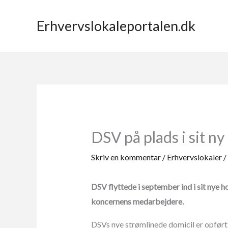
Gå
til
Erhvervslokaleportalen.dk
indholdet
DSV på plads i sit 
Skriv en kommentar
/
Erhvervslokaler
/
DSV flyttede i september ind i sit ny
koncernens medarbejdere.
DSVs nye strømlinede domicil er opført i