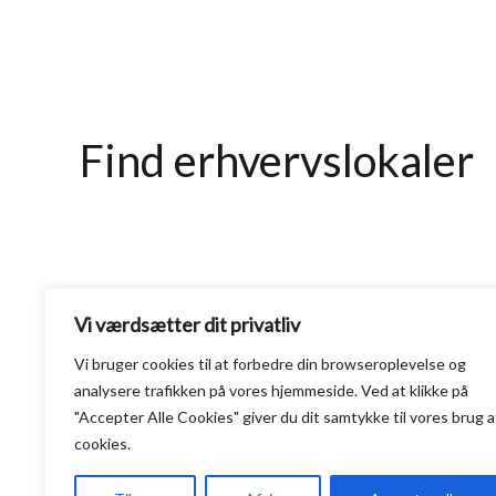
Find erhvervslokaler
Vi værdsætter dit privatliv
Vi bruger cookies til at forbedre din browseroplevelse
og
analysere
trafikken
på
vores
hjemmeside
.
Ved at klikke på
"Accepter Alle Cookies" giver du dit samtykke til vores brug a
cookies.
Copyright © 2026 Erhvervslokaleportalen.dk