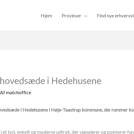
Hjem
Provinser
Find nye erhvervs
ny hovedsæde i Hedehusene
 Af
matchoffice
e hovedsæde i Hedehusene i Høje-Taastrup kommune, der rummer ko
 et lyst, enkelt og moderne udtryk, der signalerer og pointerer fu