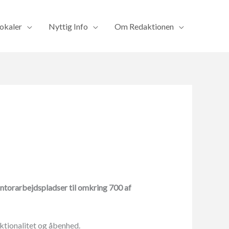
lokaler
Nyttig Info
Om Redaktionen
ntorarbejdspladser til omkring 700 af
nktionalitet og åbenhed.