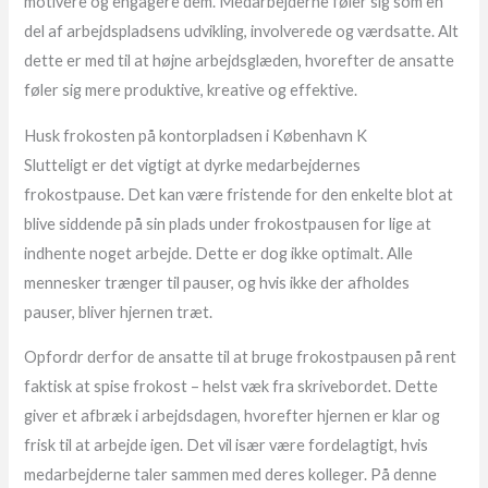
motivere og engagere dem. Medarbejderne føler sig som en
del af arbejdspladsens udvikling, involverede og værdsatte. Alt
dette er med til at højne arbejdsglæden, hvorefter de ansatte
føler sig mere produktive, kreative og effektive.
Husk frokosten på kontorpladsen i København K
Slutteligt er det vigtigt at dyrke medarbejdernes
frokostpause. Det kan være fristende for den enkelte blot at
blive siddende på sin plads under frokostpausen for lige at
indhente noget arbejde. Dette er dog ikke optimalt. Alle
mennesker trænger til pauser, og hvis ikke der afholdes
pauser, bliver hjernen træt.
Opfordr derfor de ansatte til at bruge frokostpausen på rent
faktisk at spise frokost – helst væk fra skrivebordet. Dette
giver et afbræk i arbejdsdagen, hvorefter hjernen er klar og
frisk til at arbejde igen. Det vil især være fordelagtigt, hvis
medarbejderne taler sammen med deres kolleger. På denne